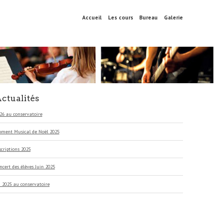
Aller
Accueil
Les cours
Bureau
Galerie
Menu
au
contenu
principal
ctualités
26 au conservatoire
ment Musical de Noël 2025
scriptions 2025
ncert des élèves Juin 2025
 2025 au conservatoire